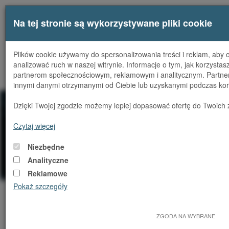
Na tej stronie są wykorzystywane pliki cookie
Plików cookie używamy do spersonalizowania treści i reklam, aby 
analizować ruch w naszej witrynie. Informacje o tym, jak korzystas
Rozwiń
partnerom społecznościowym, reklamowym i analitycznym. Partner
menu
innymi danymi otrzymanymi od Ciebie lub uzyskanymi podczas korz
Dzięki Twojej zgodzie możemy lepiej dopasować ofertę do Twoich z
CERTYFIKATY SSL
Czytaj więcej
Szyfrowana transmisja danych
Siła szyfrowania 256-bit
Niezbędne
Wydanie certyfikatu w kilka minut
Wyłącznie uznani wystawcy
Analityczne
i wiele więcej...
Reklamowe
Pokaż szczegóły
ZGODA NA WYBRANE