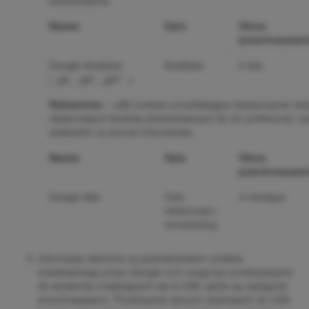
dostosowanie.
Nazwa
Opis
Okres
przechowywan
Google Analytics
Analityka
2 lata
(_ga, _gid, _gat*...)
Reklamowe
─ pliki cookies umożliwiające dostarczanie Usł
reklamowych bardziej dostosowanych do ich preferencji i z
odwiedzin na stronie internetowe.
Nazwa
Opis
Okres
przechowywan
Google Ads
Cele
3 miesiące
reklamowe i
remarketing
Informacje zbierane za pośrednictwem cookies
instalowanego przez Google LLC mogą być przekazywane
do serwerów znajdujących się w USA, gdzie są następnie
przechowywane. Przekazanie danych osobowych do USA