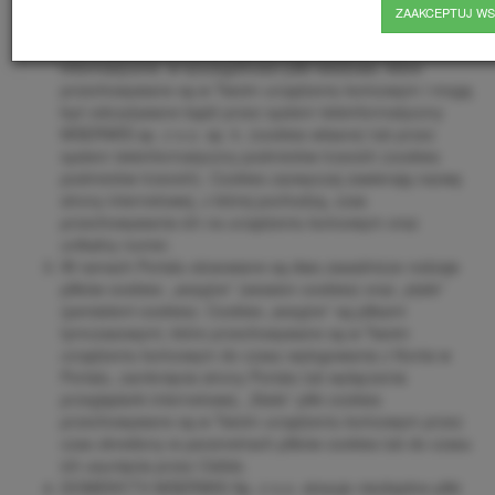
53-613 Wrocław) instaluje w urządzeniu końcowym
ZAAKCEPTUJ WS
Usługobiorcy pliki cookies.
Pliki cookies (tzw. „ciasteczka”) stanowią dane
informatyczne, w szczególności pliki tekstowe, które
przechowywane są w Twoim urządzeniu końcowym i mogą
być odczytywane bądź przez system teleinformatyczny
MSERWIS sp. z o.o. sp. k. (cookies własne) lub przez
system teleinformatyczny podmiotów trzecich (cookies
podmiotów trzecich). Cookies zazwyczaj zawierają nazwę
strony internetowej, z której pochodzą, czas
przechowywania ich na urządzeniu końcowym oraz
unikalny numer.
W ramach Portalu stosowane są dwa zasadnicze rodzaje
plików cookies: „sesyjne” (session cookies) oraz „stałe”
(persistent cookies). Cookies „sesyjne” są plikami
tymczasowymi, które przechowywane są w Twoim
urządzeniu końcowym do czasu wylogowania z Konta w
Portalu, zamknięcia strony Portalu lub wyłączenia
przeglądarki internetowej. „Stałe” pliki cookies
przechowywane są w Twoim urządzeniu końcowym przez
czas określony w parametrach plików cookies lub do czasu
ich usunięcia przez Ciebie.
DOMENY.TV MSERWIS Sp. z o.o. stosuje niezbędne pliki