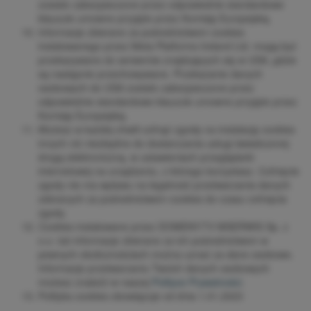
zostało zabezpieczone przez odpowiednie standardowe
klauzule umowne przyjęte przez Komisję Europejską.
Informacje zbierane za pośrednictwem cookies
instalowanego przez Meta Platforms Ireland Ltd. mogą być
przekazywane do serwerów znajdujących się w USA, gdzie
są następnie przechowywane. Przekazanie danych
osobowych do USA zostało zabezpieczone przez
odpowiednie standardowe klauzule umowne przyjęte przez
Komisję Europejską.
Możesz w każdej chwili cofnąć zgodę na instalację cookies
innych niż niezbędne do dostarczania usługi świadczonej
drogą elektroniczną, w ustawieniach przeglądarki
internetowej na urządzeniu, z którego korzystasz. Cofnięcie
zgody nie ma wpływu na legalność przetwarzania danych
zebranych za pośrednictwem cookies do czasu cofnięcia
zgody.
Cookies instalowane przez DOMENY.TV MSERWIS Sp. z
o.o. lub informacje zbierane za ich pośrednictwem w
pewnych okolicznościach można uznać za dane osobowe.
Informacje przetwarzaniu Twoich danych osobowych
możesz znaleźć w naszej
Polityce Prywatności
.
Polityka cookies obowiązuje od dnia 1.01.2023