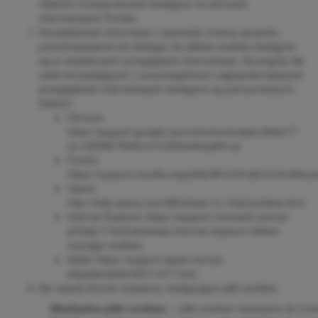
niektóre funkcjonalności dostępne na stronach
internetowych Portalu.
Kompleksowe informacje o sposobie zmiany sposobu
przechowywania lub dostępu do plików cookies dostępne
są w ustawieniach przeglądarki internetowej. Szczegóły dla
osób korzystających z poszczególnych najpopularniejszych
przeglądarek internetowych dostępne są pod poniższymi
linkami:
Chrome
https://support.google.com/chrome/answer/95647?
co=GENIE.Platform%3DDesktop&hl=pl
Firefox
https://support.mozilla.org/pl/kb/W%C5%82%C4%8
Opera
http://help.opera.com/Windows/12.10/pl/cookies.html
Internet Explorer https://support.microsoft.com/pl-
pl/help/17442/windows-internet-explorer-delete-
manage-cookies
Safari https://support.apple.com/pl-
pl/guide/safari/sfri11471/mac
Na naszej stronie używamy następujące pliki cookies:
Niezbędne pliki cookies
─ pliki cookies niezbędne do fun