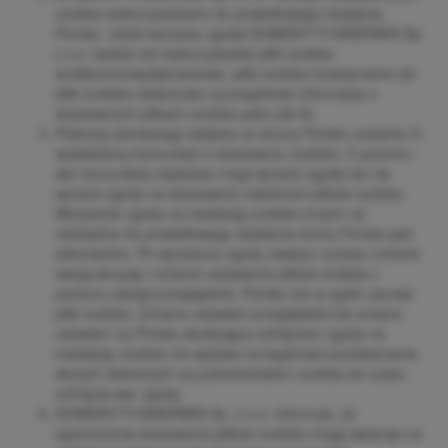
cookies wykorzystywane do prawidłowego działania
Portalu. Jeżeli wyrazisz zgodę DOMENY.TV MSERWIS Sp.
z o.o. będzie też wykorzystywał pliki cookies
analityczne/wydajnościowe, pliki cookies funkcjonalne lub
pliki cookies reklamowe (szczegółowe informacje o
stosowanych plikach cookies patrz pkt 8).
Podczas pierwszego wejścia na stronę Portalu zostanie Ci
wyświetlony komunikat o stosowaniu cookies. Z poziomu
ww. komunikatu będziesz mógł wyrazić zgodę lub nie
wyrazić zgody na stosowanie niektórych plików cookies.
Wyrażenie zgody na instalację cookies innych niż
niezbędne do prawidłowego działania strony Portalu jest
dobrowolne. Po wyrażeniu zgody zawsze możesz zmienić
swoją decyzję i zmienić ustawienia plików cookies z
poziomu swojej przeglądarki, Portalu lub w ogóle usunąć
pliki cookies. Zmiana ustawień przeglądarki lub zmiana
ustawień na Portalu skutkująca cofnięciem zgody na
instalację cookies nie wpływa na legalność przetwarzania
danych zbieranych za pośrednictwem cookies do czasu
cofnięcia ww. zgody.
DOMENY.TV MSERWIS Sp. z o.o. informuje, że
ograniczenia stosowania plików cookies mogą wpłynąć na