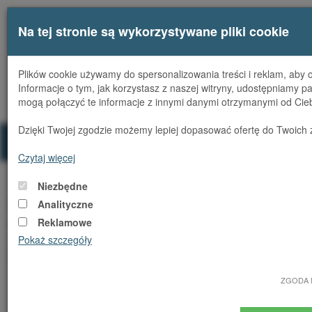
Na tej stronie są wykorzystywane pliki cookie
Plików cookie używamy do spersonalizowania treści i reklam, aby o
Informacje o tym, jak korzystasz z naszej witryny, udostępniamy
Rozwiń
mogą połączyć te informacje z innymi danymi otrzymanymi od Cieb
menu
Dzięki Twojej zgodzie możemy lepiej dopasować ofertę do Twoich z
Strona główna
Polityka cookies
Czytaj więcej
Niezbędne
COOKIES I INNE
Analityczne
TECHNOLOGIE
Reklamowe
Pokaż szczegóły
ŚLEDZĄCE
ZGODA 
Podczas korzystania z Portalu Usługodawca (DOMENY.TV
MSERWIS Sp. z o.o., z siedzibą przy ulicy Stacyjnej 1/63,