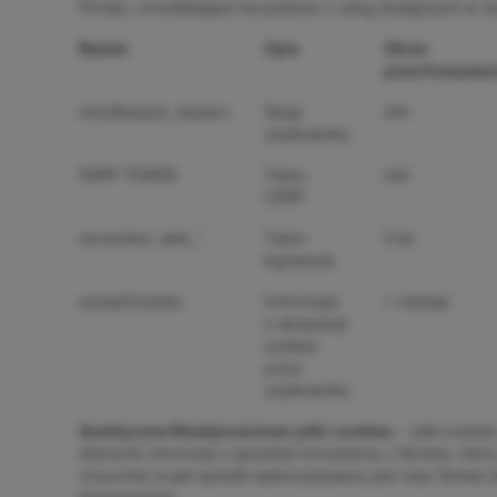
Portalu, umożliwiające korzystanie z usług dostępnych w r
Nazwa
Opis
Okres
przechowywan
certyfikaty24_session
Sesja
24h
użytkownika
XSRF-TOKEN
Token
24h
CSRF
remember_web_*
Token
5 lat
logowania
acceptCookies
Informacja
1 miesiąc
o akceptacji
cookies
przez
użytkownika
Analityczne/Wydajnościowe pliki cookies
─ pliki cookie
zbieranie informacji o sposobie korzystania z Serwisu, kt
zrozumieć w jaki sposób wykorzystywany jest nasz Serwis l