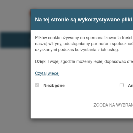
O FI
Na tej stronie są wykorzystywane pliki
Plików cookie używamy do spersonalizowania treści i
Strona główna
Logowanie
naszej witryny, udostępniamy partnerom społecznoś
uzyskanymi podczas korzystania z ich usług.
Dzięki Twojej zgodzie możemy lepiej dopasować ofer
Logo
Czytaj więcej
Niezbędne
An
ZGODA NA WYBRA