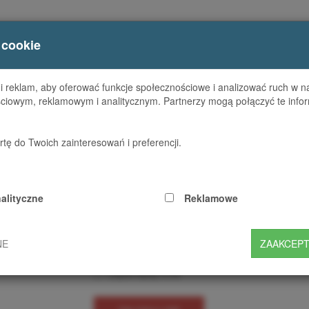
RMIE
CERTYFIKATY
ZAMÓW SSL
NARZĘDZIA SSL
 cookie
 reklam, aby oferować funkcje społecznościowe i analizować ruch w nas
ciowym, reklamowym i analitycznym. Partnerzy mogą połączyć te infor
tę do Twoich zainteresowań i preferencji.
wanie
Adres e-mail
alityczne
Reklamowe
Hasło
NE
ZAAKCEPT
Zapamiętaj mnie