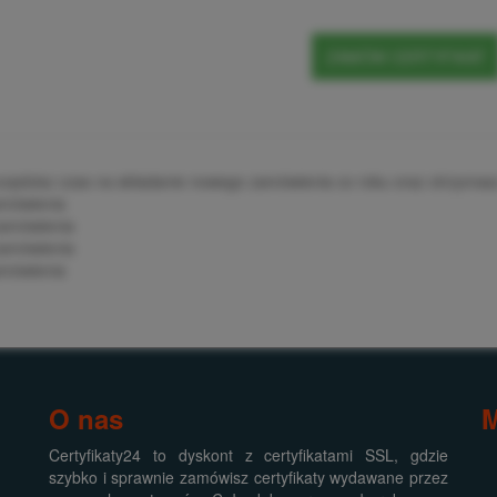
ZAMÓW CERTYFIKAT
zczędzisz czas na składanie nowego zamówienia co roku oraz otrzymasz
amówienia
zamówienia
zamówienia
amówienia
O nas
Certyfikaty24 to dyskont z certyfikatami SSL, gdzie
szybko i sprawnie zamówisz certyfikaty wydawane przez