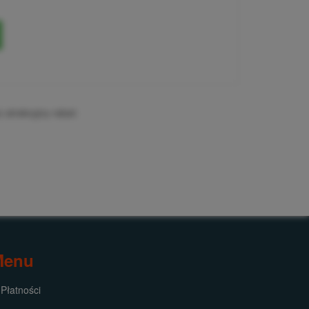
 atrakcyjny rabat:
Menu
Płatności