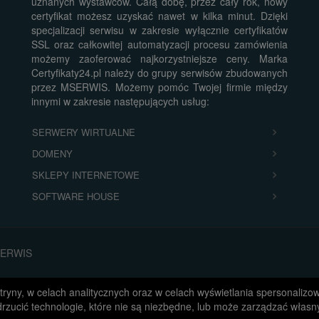
uznanych wystawców. Całą dobę, przez cały rok, nowy
certyfikat możesz uzyskać nawet w kilka minut. Dzięki
specjalizacji serwisu w zakresie wyłącznie certyfikatów
SSL oraz całkowitej automatyzacji procesu zamówienia
możemy zaoferować najkorzystniejsze ceny. Marka
Certyfikaty24.pl należy do grupy serwisów zbudowanych
przez MSERWIS. Możemy pomóc Twojej firmie między
innymi w zakresie następujących usług:
SERWERY WIRTUALNE
DOMENY
SKLEPY INTERNETOWE
SOFTWARE HOUSE
MSERWIS
 witryny, w celach analitycznych oraz w celach wyświetlania spersonal
drzucić technologie, które nie są niezbędne, lub może zarządzać własn