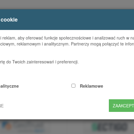
RMIE
CERTYFIKATY
ZAMÓW SSL
NARZĘDZIA SSL
 cookie
 reklam, aby oferować funkcje społecznościowe i analizować ruch w nas
ciowym, reklamowym i analitycznym. Partnerzy mogą połączyć te infor
Zamów
SSL
tę do Twoich zainteresowań i preferencji.
certyfikat i okres na jaki chces
alityczne
Reklamowe
katu:
NE
ZAAKCEPT