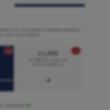
 dłuższy niż 1 rok pamiętaj, że certyfikaty wydawane
ć nowy, roczny certyfikat.
-5%
-10%
3 LATA
3 149,10
zł netto / rok
3 873,39 zł brutto / rok
tto.
Oszczędzasz
5%