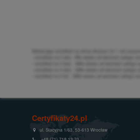
Wybierając certyfikat na okres dłuższy niż 1 rok zaos
- certyfikat na 2 lata -
5%
rabatu od wartości całego z
- certyfikat na 3 lata -
10%
rabatu od wartości całego 
- certyfikat na 4 lata -
12%
rabatu od wartości całego 
- certyfikat na 5 lat -
15%
rabatu od wartości całego z
Certyfikaty24.pl
ul. Stacyjna 1/63, 53-613 Wrocław
+48 (71) 718 13 70