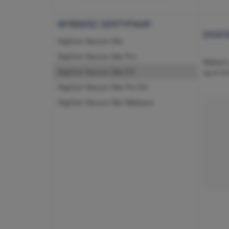
WYBIERZ CERTYFIKAT:
DIGIC
DigiCert Secure Site
DigiCert Secure Site Pro
Wybierz 
DigiCert Secure Site EV
są w for
DigiCert Secure Site Pro EV
DigiCert Secure Site Wildcard