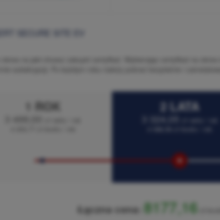
ERT SECURE SITE EV
okres na jaki chcesz zakupić certyfikat. Wybierając certyfikat na okres
mie subskrypcji. Po każdym roku należy pobrać bezpłatnie i zainstalowa
1 ROK
2 LATA
3 499,00
3 324,05
zł netto / rok
zł netto / rok
4 303,77 zł brutto / rok
4 088,58 zł brutto / rok
8177,16
Łączna cena:
zł bru