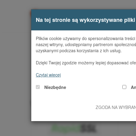
O FI
Na tej stronie są wykorzystywane pliki
Plików cookie używamy do spersonalizowania treści i
naszej witryny, udostępniamy partnerom społecznoś
uzyskanymi podczas korzystania z ich usług.
Dzięki Twojej zgodzie możemy lepiej dopasować ofer
1/3
Wybierz 
Czytaj więcej
Niezbędne
An
Wybierz wystawcę certyfi
ZGODA NA WYBRA