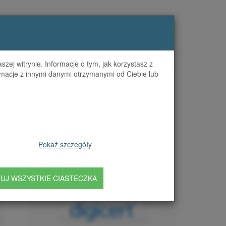
POMOC (FAQ)
KONTAKT
ZALOGUJ SIĘ
zej witrynie. Informacje o tym, jak korzystasz z
macje z innymi danymi otrzymanymi od Ciebie lub
z go zamówić
Pokaż szczegóły
UJ WSZYSTKIE CIASTECZKA